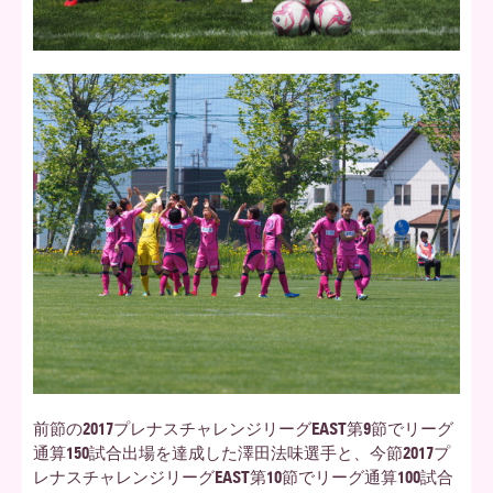
前節の2017プレナスチャレンジリーグEAST第9節でリーグ
通算150試合出場を達成した澤田法味選手と、今節2017プ
レナスチャレンジリーグEAST第10節でリーグ通算100試合