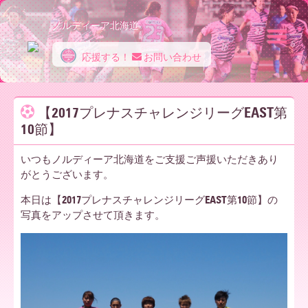
ノルディーア北海道
応援する！
お問い合わせ
ノ
【2017プレナスチャレンジリーグEAST第
10節】
ル
いつもノルディーア北海道をご支援ご声援いただきあり
がとうございます。
デ
本日は【2017プレナスチャレンジリーグEAST第10節】の
写真をアップさせて頂きます。
ィ
ー