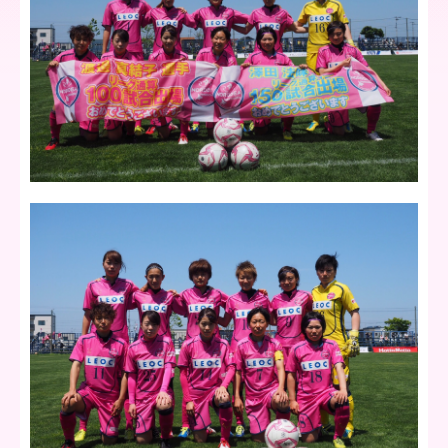
ア
北
海
道