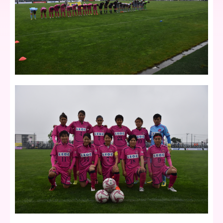
ア
北
海
道