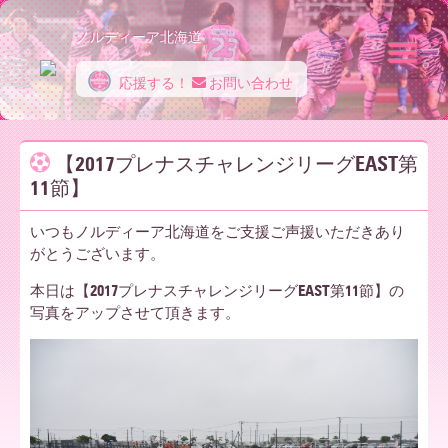
ノルディーア北海道
応援する！
お問い合わせ
ノ
【2017プレナスチャレンジリーグEAST第
11節】
ル
いつもノルディーア北海道をご支援ご声援いただきあり
がとうございます。
デ
本日は【2017プレナスチャレンジリーグEAST第11節】の
写真をアップさせて頂きます。
ィ
ー