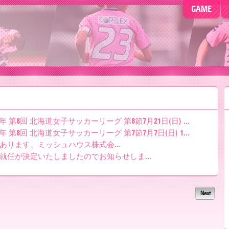
GAME
 第8回 北海道女子サッカーリーグ 第8節7月21日(日) ...
 第8回 北海道女子サッカーリーグ 第7節7月7日(日) 1...
あります、ミッシュハウス株式会...
就任が決定いたしましたのでお知らせしま...
Next