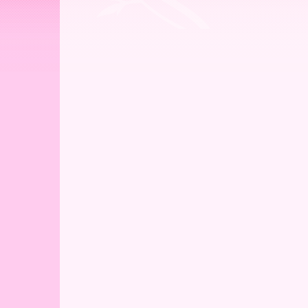
ー
ア
北
海
道