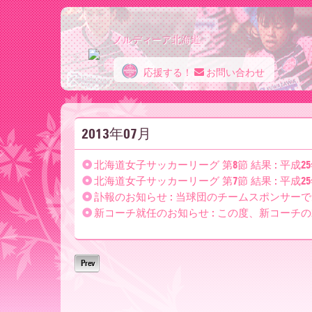
ノルディーア北海道
応援する！
お問い合わせ
ノ
2013年07月
ル
北海道女子サッカーリーグ 第8節 結果 : 平成25年
北海道女子サッカーリーグ 第7節 結果 : 平成25年
デ
訃報のお知らせ : 当球団のチームスポンサーで
新コーチ就任のお知らせ : この度、新コーチの
ィ
Prev