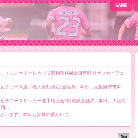
GAME
。 : コンサドーレカップ2014第14回全道市町村サッカーフェ
女子ユース選手権大会2回戦試合結果 : 本日、大阪府堺市J-
本女子ユースサッカー選手権大会1回戦試合結果 : 本日、大阪府
...
ざいます。本年も皆様の暖かいご...
Next