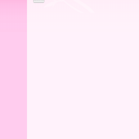
ー
ア
北
海
道