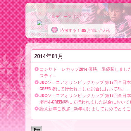
ノルディーア北海道
応援する！
お問い合わせ
ノ
2014年01月
ル
コンサドーレカップ2014 優勝、準優勝しました
スティ...
デ
JOCジュニアオリンピックカップ 第17回全日本
GREEN堺にて行われました試合において2回...
JOCジュニアオリンピックカップ 第17回全日
堺市J-GREEN堺にて行われました試合において1回
ィ
謹賀新年ご挨拶 : 新年明けましておめでとうご
Prev