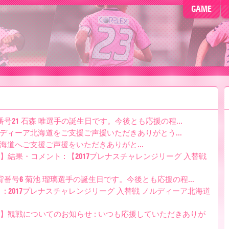
GAME
日、背番号21 石森 唯選手の誕生日です。今後とも応援の程...
ルディーア北海道をご支援ご声援いただきありがとう...
海道へご支援ご声援をいただきありがと...
節】結果・コメント : 【2017プレナスチャレンジリーグ 入替戦
本日、背番号6 菊池 瑠璃選手の誕生日です。今後とも応援の程...
 : 2017プレナスチャレンジリーグ 入替戦 ノルディーア北海道
2節】観戦についてのお知らせ : いつも応援していただきありが