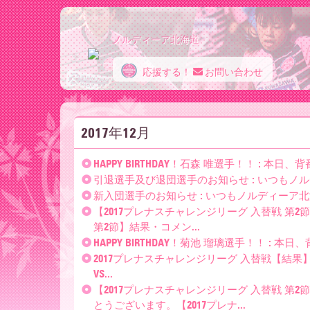
ノルディーア北海道
応援する！
お問い合わせ
ノ
2017年12月
ル
HAPPY BIRTHDAY！石森 唯選手！！ : 本
引退選手及び退団選手のお知らせ : いつもノ
デ
新入団選手のお知らせ : いつもノルディーア北
【2017プレナスチャレンジリーグ 入替戦 第2
第2節】結果・コメン...
ィ
HAPPY BIRTHDAY！菊池 瑠璃選手！！ : 
2017プレナスチャレンジリーグ 入替戦【結果】
VS...
【2017プレナスチャレンジリーグ 入替戦 第
とうございます。【2017プレナ...