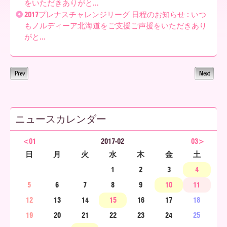
をいただきありがと...
2017プレナスチャレンジリーグ 日程のお知らせ : いつ
ア
もノルディーア北海道をご支援ご声援をいただきあり
がと...
北
Prev
Next
海
ニュースカレンダー
道
<01
2017-02
03>
日
月
火
水
木
金
土
1
2
3
4
5
6
7
8
9
10
11
12
13
14
15
16
17
18
19
20
21
22
23
24
25