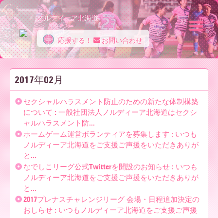
ノルディーア北海道
応援する！
お問い合わせ
ノ
2017年02月
ル
セクシャルハラスメント防止のための新たな体制構築
について : 一般社団法人ノルディーア北海道はセクシ
ャルハラスメント防...
デ
ホームゲーム運営ボランティアを募集します : いつも
ノルディーア北海道をご支援ご声援をいただきありが
と...
ィ
なでしこリーグ公式Twitterを開設のお知らせ : いつも
ノルディーア北海道をご支援ご声援をいただきありが
と...
2017プレナスチャレンジリーグ 会場・日程追加決定の
ー
おしらせ : いつもノルディーア北海道をご支援ご声援