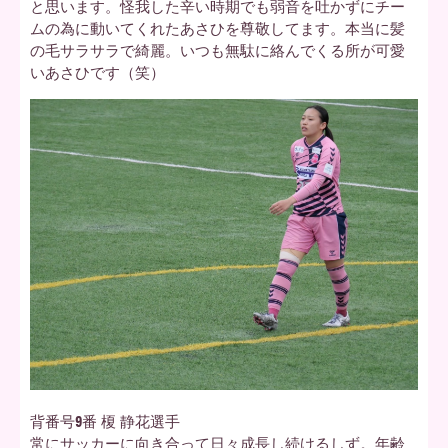
と思います。怪我した辛い時期でも弱音を吐かずにチー
ムの為に動いてくれたあさひを尊敬してます。本当に髪
の毛サラサラで綺麗。いつも無駄に絡んでくる所が可愛
いあさひです（笑）
背番号9番 榎 静花選手
常にサッカーに向き合って日々成長し続けるしず。年齢