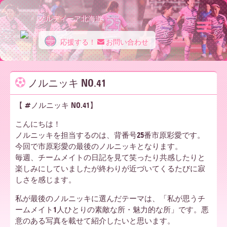
ノルディーア北海道
応援する！
お問い合わせ
ノ
ノルニッキ NO.41
ル
【 #ノルニッキ NO.41】
こんにちは！
デ
ノルニッキを担当するのは、背番号25番市原彩愛です。
今回で市原彩愛の最後のノルニッキとなります。
毎週、チームメイトの日記を見て笑ったり共感したりと
楽しみにしていましたが終わりが近づいてくるたびに寂
ィ
しさを感じます。
私が最後のノルニッキに選んだテーマは、「私が思うチ
ームメイト1人ひとりの素敵な所・魅力的な所」です。悪
ー
意のある写真を載せて紹介したいと思います。