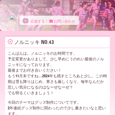
ノルディーア北海道
応援する！
お問い合わせ
ノ
ノルニッキ NO.43
ル
こんばんは。ノルニッキのお時間です。
予定変更がありまして、少し早めにうのれい最後のノル
ニッキになっております。
デ
最後までお付き合いください！
もう11月末ですね…2024年も残すところあと少し。この時
期は雪も降りはじめ、寒さも厳しくなり、毎年なんだか
悲しい気分になるのはなーぜなーぜ？
ィ
でも明るくいきましょう！
今回のテーマはグッズ制作についてです。
ー
2年連続グッズ制作に関わったので少し書きたいなと思い
ます。