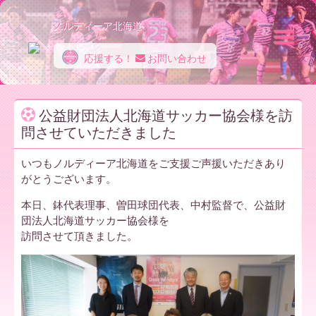
ノルディーア北海道
応援する！
お問い合わせ
ノ
公益財団法人北海道サッカー協会様を訪
問させていただきました
ル
いつもノルディーア北海道をご支援ご声援いただきあり
がとうございます。
デ
本日、鉢代表理事、曽田球団代表、中村監督で、公益財
団法人北海道サッカー協会様を
訪問させて頂きました。
ィ
ー