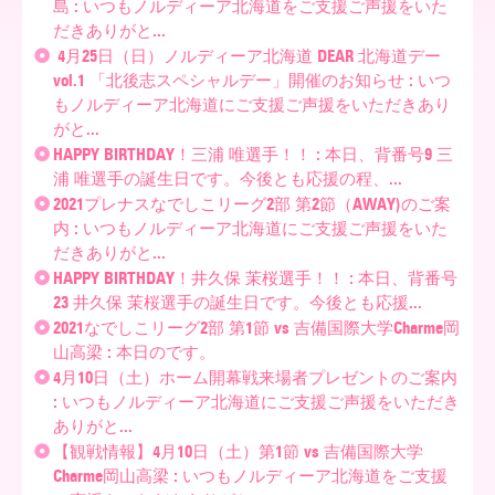
島 : いつもノルディーア北海道をご支援ご声援をいた
だきありがと...
ア
4月25日（日）ノルディーア北海道 DEAR 北海道デー
vol.1 「北後志スペシャルデー」開催のお知らせ : いつ
もノルディーア北海道にご支援ご声援をいただきあり
がと...
北
HAPPY BIRTHDAY！三浦 唯選手！！ : 本日、背番号9 三
浦 唯選手の誕生日です。今後とも応援の程、...
2021プレナスなでしこリーグ2部 第2節（AWAY)のご案
海
内 : いつもノルディーア北海道にご支援ご声援をいた
だきありがと...
HAPPY BIRTHDAY！井久保 茉桜選手！！ : 本日、背番号
道
23 井久保 茉桜選手の誕生日です。今後とも応援...
2021なでしこリーグ2部 第1節 vs 吉備国際大学Charme岡
山高梁 : 本日のです。
4月10日（土）ホーム開幕戦来場者プレゼントのご案内
: いつもノルディーア北海道にご支援ご声援をいただき
ありがと...
【観戦情報】4月10日（土）第1節 vs 吉備国際大学
Charme岡山高梁 : いつもノルディーア北海道をご支援