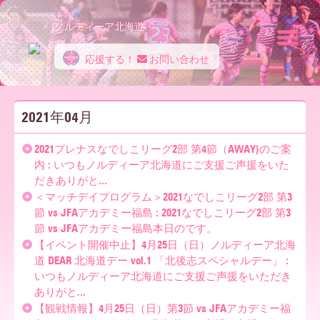
ノルディーア北海道
応援する！
お問い合わせ
ノ
2021年04月
ル
2021プレナスなでしこリーグ2部 第4節（AWAY)のご案
内 : いつもノルディーア北海道にご支援ご声援をいた
だきありがと...
デ
＜マッチデイプログラム＞2021なでしこリーグ2部 第3
節 vs JFAアカデミー福島 : 2021なでしこリーグ2部 第3
節 vs JFAアカデミー福島本日のです。
ィ
【イベント開催中止】4月25日（日）ノルディーア北海
道 DEAR 北海道デー vol.1 「北後志スペシャルデー」 :
いつもノルディーア北海道にご支援ご声援をいただき
ありがと...
ー
【観戦情報】4月25日（日）第3節 vs JFAアカデミー福