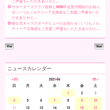
ご声援をいただきありがと...
サポーターズクラブ改称とWEB申込受付開始のお知ら
せ : いつもノルディーア北海道をご支援ご声援をいた
だきありがと...
新公式キャラクターデビューのお知らせ : いつもノル
ディーア北海道をご支援ご声援をいただきありがと...
Prev
Next
ニュースカレンダー
<03
2021-04
05>
日
月
火
水
木
金
土
1
2
3
4
5
6
7
8
9
10
11
12
13
14
15
16
17