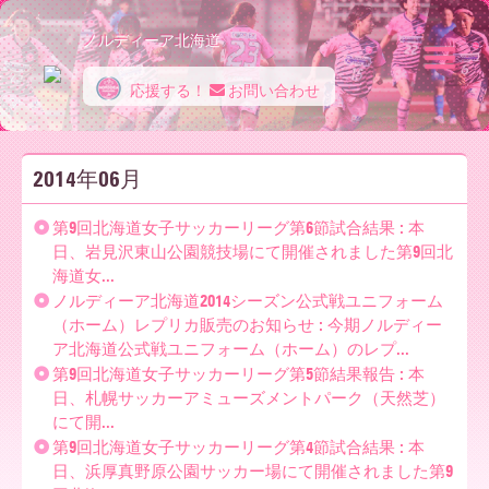
ノルディーア北海道
応援する！
お問い合わせ
ノ
2014年06月
ル
第9回北海道女子サッカーリーグ第6節試合結果 : 本
日、岩見沢東山公園競技場にて開催されました第9回北
海道女...
デ
ノルディーア北海道2014シーズン公式戦ユニフォーム
（ホーム）レプリカ販売のお知らせ : 今期ノルディー
ア北海道公式戦ユニフォーム（ホーム）のレプ...
ィ
第9回北海道女子サッカーリーグ第5節結果報告 : 本
日、札幌サッカーアミューズメントパーク（天然芝）
にて開...
第9回北海道女子サッカーリーグ第4節試合結果 : 本
ー
日、浜厚真野原公園サッカー場にて開催されました第9