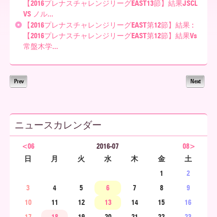
【2016プレナスチャレンジリーグEAST13節】結果JSCL
VS ノル...
ア
【2016プレナスチャレンジリーグEAST第12節】結果 :
【2016プレナスチャレンジリーグEAST第12節】結果Vs
常盤木学...
北
Prev
Next
海
ニュースカレンダー
道
<06
2016-07
08>
日
月
火
水
木
金
土
1
2
3
4
5
6
7
8
9
10
11
12
13
14
15
16