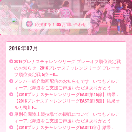
ノルディーア北海道
応援する！
お問い合わせ
ノ
2016年07月
ル
2016プレナスチャレンジリーグ プレーオフ順位決定戦
のお知らせ : 2016プレナスチャレンジリーグ プレーオ
フ順位決定戦 5位〜8...
デ
メンバー紹介動画配信のお知らせです : いつもノルデ
ィーア北海道をご支援ご声援いただきありがとう...
【2016プレナスチャレンジリーグEAST第15節】結果 :
ィ
【2016プレナスチャレンジリーグEAST第15節】結果オ
ルカ鴨川F...
厚別公園陸上競技場での観戦について : いつもノルデ
ィーア北海道をご支援ご声援いただきありがとう...
ー
【2016プレナスチャレンジリーグEAST13節】結果 :