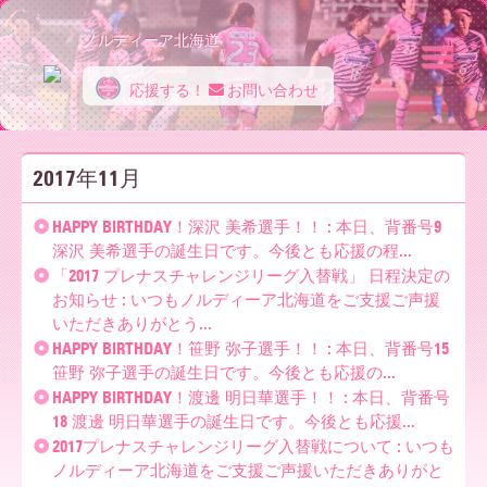
ノルディーア北海道
応援する！
お問い合わせ
ノ
2017年11月
ル
HAPPY BIRTHDAY！深沢 美希選手！！ : 本日、背番号9
深沢 美希選手の誕生日です。今後とも応援の程...
「2017 プレナスチャレンジリーグ入替戦」 日程決定の
デ
お知らせ : いつもノルディーア北海道をご支援ご声援
いただきありがとう...
HAPPY BIRTHDAY！笹野 弥子選手！！ : 本日、背番号15
ィ
笹野 弥子選手の誕生日です。今後とも応援の...
HAPPY BIRTHDAY！渡邊 明日華選手！！ : 本日、背番号
18 渡邊 明日華選手の誕生日です。今後とも応援...
2017プレナスチャレンジリーグ入替戦について : いつも
ー
ノルディーア北海道をご支援ご声援いただきありがと