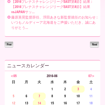
【2016プレナスチャレンジリーグEAST第8節】結果 :
【2016プレナスチャレンジリーグEAST第8節】結果
ア
vsJAPANサッ...
藤原英晃監督辞任、浮田あきな新監督就任のお知らせ :
いつもノルディーア北海道をご声援いただき、誠にあ
りがとう...
北
Prev
Next
海
道
ニュースカレンダー
<05
2016-06
07>
日
月
火
水
木
金
土
1
2
3
4
5
6
7
8
9
10
11
12
13
14
15
16
17
18