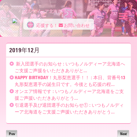
ノルディーア北海道
応援する！
お問い合わせ
ノ
2019年12月
ル
新入団選手のお知らせ : いつもノルディーア北海道へ
ご支援ご声援をいただきありがと...
HAPPY BIRTHDAY！丸形梨恵選手！！ : 本日、背番号13
デ
丸形梨恵選手の誕生日です。今後とも応援の程...
オンエア情報です : いつもノルディーア北海道をご支
援ご声援いただきありがとう...
ィ
引退選手及び退団選手のお知らせ① : いつもノルディ
ーア北海道をご支援ご声援いただきありがとう...
ー
Prev
Next