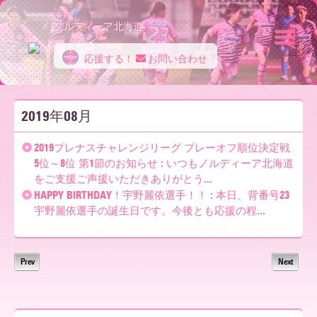
ノルディーア北海道
応援する！
お問い合わせ
ノ
2019年08月
ル
2019プレナスチャレンジリーグ プレーオフ順位決定戦
5位～8位 第1節のお知らせ : いつもノルディーア北海道
をご支援ご声援いただきありがとう...
デ
HAPPY BIRTHDAY！宇野麗依選手！！ : 本日、背番号23
宇野麗依選手の誕生日です。今後とも応援の程...
ィ
Prev
Next
ー