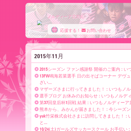
ノルディーア北海道
応援する！
お問い合わせ
ノ
2015年11月
ル
2015シーズン ファン感謝祭 開催のご案内 :
13FW鳴海若菜選手 日の出そばコーナー デヴ
デ
ざい...
マザーズさまに行ってきました！ : いつもノ
選手ブログ お休みのお知らせ : いつもノルデ
ィ
第37回皇后杯1回戦 結果 : いつもノルディー
熊本から、みかんが届きました！ : 今シーズ
yuk竹栄株式会社さまに訪問してきました！ 
と...
10/24(土)ガールズサッカースクール お手