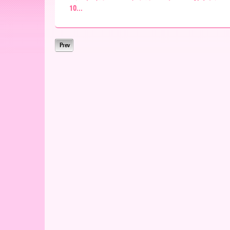
ー
10...
ア
Prev
北
海
道