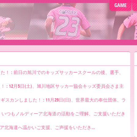
GAME
た！ : 前日の旭川でのキッズサッカースクールの後、選手、
: 12月5日(土)、旭川地区サッカー協会キッズ委員会さま主
カンしました！ : 11月29日(日)、世界最大の奉仕団体、ラ
！ : いつもノルディーア北海道の活動をご理解、ご支援いただき
ア北海道へ温かいご支援、ご声援をいただき...