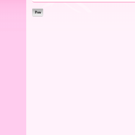
ー
Prev
ア
北
海
道