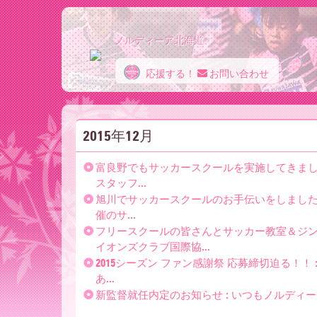
ノルディーア北海道
応援する！
お問い合わせ
ノ
2015年12月
ル
富良野でもサッカースクールを実施してきまし
スタッフ...
デ
旭川でサッカースクールのお手伝いをしました！ 
催のサ...
フリースクールの皆さんとサッカー教室＆ジンギス
イオンズクラブ国際協...
ィ
2015シーズン ファン感謝祭 応募締切迫る！
あ...
新監督就任内定のお知らせ : いつもノルディー