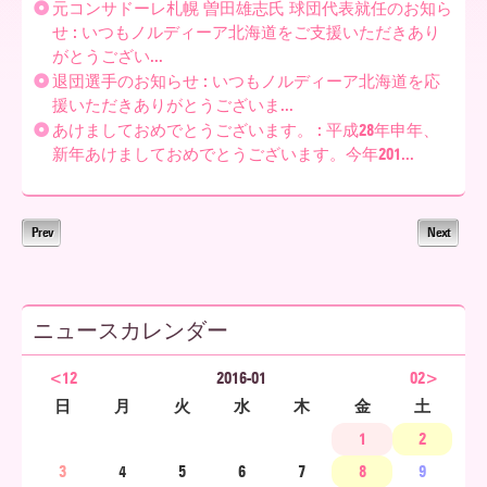
元コンサドーレ札幌 曽田雄志氏 球団代表就任のお知ら
せ : いつもノルディーア北海道をご支援いただきあり
ア
がとうござい...
退団選手のお知らせ : いつもノルディーア北海道を応
援いただきありがとうございま...
北
あけましておめでとうございます。 : 平成28年申年、
新年あけましておめでとうございます。今年201...
海
Prev
Next
道
ニュースカレンダー
<12
2016-01
02>
日
月
火
水
木
金
土
1
2
3
4
5
6
7
8
9