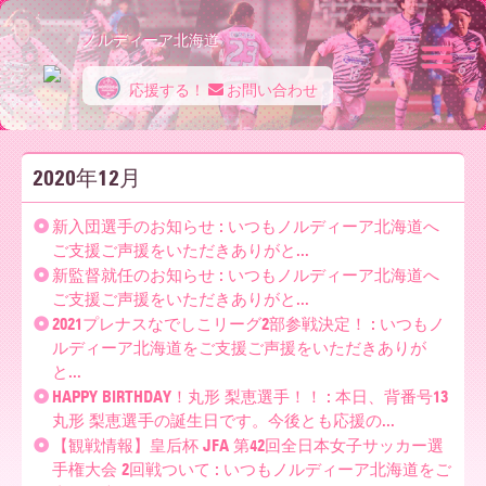
ノルディーア北海道
応援する！
お問い合わせ
ノ
2020年12月
ル
新入団選手のお知らせ : いつもノルディーア北海道へ
ご支援ご声援をいただきありがと...
新監督就任のお知らせ : いつもノルディーア北海道へ
デ
ご支援ご声援をいただきありがと...
2021プレナスなでしこリーグ2部参戦決定！ : いつもノ
ルディーア北海道をご支援ご声援をいただきありが
ィ
と...
HAPPY BIRTHDAY！丸形 梨恵選手！！ : 本日、背番号13
丸形 梨恵選手の誕生日です。今後とも応援の...
【観戦情報】皇后杯 JFA 第42回全日本女子サッカー選
ー
手権大会 2回戦ついて : いつもノルディーア北海道をご