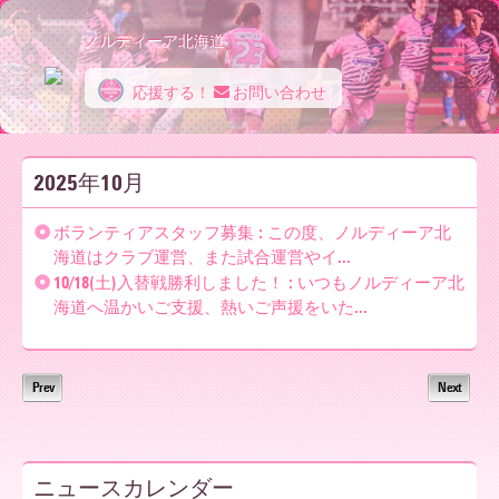
ノルディーア北海道
応援する！
お問い合わせ
ノ
2025年10月
ル
ボランティアスタッフ募集 : この度、ノルディーア北
海道はクラブ運営、また試合運営やイ...
10/18(土)入替戦勝利しました！ : いつもノルディーア北
デ
海道へ温かいご支援、熱いご声援をいた...
ィ
Prev
Next
ー
ニュースカレンダー