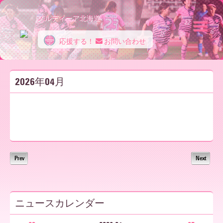
ノルディーア北海道
応援する！
お問い合わせ
ノ
2026年04月
ル
デ
Prev
Next
ィ
ニュースカレンダー
ー