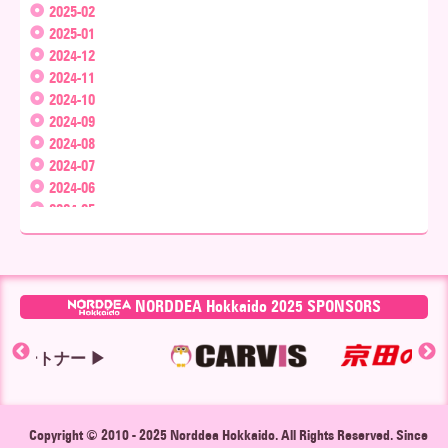
2025-02
2025-01
2024-12
2024-11
2024-10
2024-09
2024-08
2024-07
2024-06
2024-05
2024-04
2024-03
2024-02
2024-01
NORDDEA Hokkaido 2025 SPONSORS
2023-12
2023-11
ー ▶
2023-10
2023-09
2023-08
2023-07
Copyright © 2010 - 2025
Norddea Hokkaido
. All Rights Reserved. Since