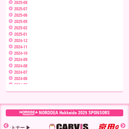
2025-08
2025-07
2025-06
2025-05
2025-02
2025-01
2024-12
2024-11
2024-10
2024-09
2024-08
2024-07
2024-06
2024-05
2024-04
2024-03
2024-02
2024-01
NORDDEA Hokkaido 2025 SPONSORS
2023-12
2023-11
ー ▶