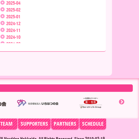
2025-04
2025-02
2025-01
2024-12
2024-11
2024-10
2024-09
2024-08
2024-07
2024-06
2024-05
2024-04
2024-03
2024-02
2024-01
2023-12
2023-11
2023-10
TEAM
SUPPORTERS
PARTNERS
SCHEDULE
2023-09
2023-08
025
Norddea Hokkaido
. All Rights Reserved. Since 2010-02-19.