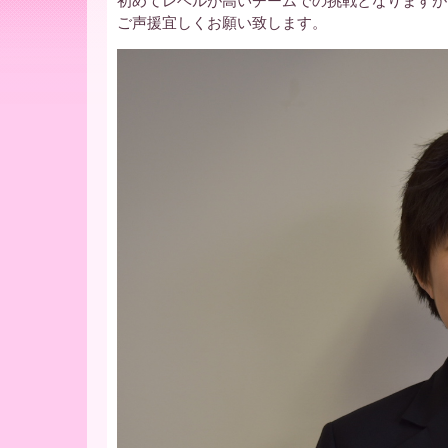
ー
初めてレベルが高いチームでの挑戦となりますが
ご声援宜しくお願い致します。
ア
北
海
道