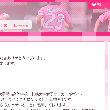
GAME
海道
！
お問い合わせ
だきありがとうございます。
を致します。
大学明清高等学校→札幌大学女子サッカー部ヴィスタ
ーさせて頂くことになりました上村咲菜です。
さる方々がいることに感謝しております。