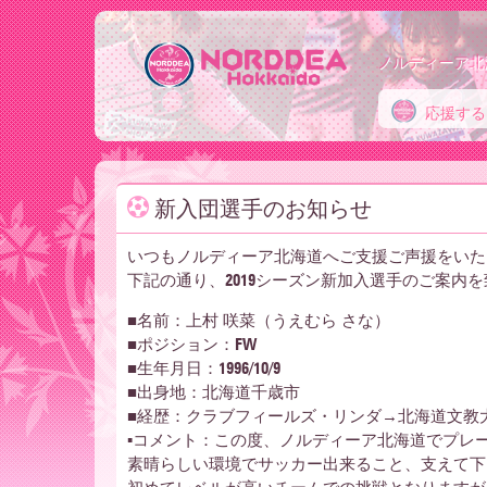
ノルディーア北
応援する
ノ
新入団選手のお知らせ
ル
いつもノルディーア北海道へご支援ご声援をいた
下記の通り、2019シーズン新加入選手のご案内
デ
■名前：上村 咲菜（うえむら さな）
■ポジション：FW
■生年月日：1996/10/9
ィ
■出身地：北海道千歳市
■経歴：クラブフィールズ・リンダ→北海道文教
▪コメント：この度、ノルディーア北海道でプレ
素晴らしい環境でサッカー出来ること、支えて下