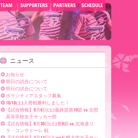
TEAM
SUPPORTERS
PARTNERS
SCHEDULE
ニュース
お知らせ
明日の試合について
明日の試合について
ボランティアスタッフ募集
10/18(土)入替戦勝利しました！
【試合情報】9月6日(土)最終節第10節 vs 北照
高等学校女子サッカー部
【試合情報】8月30日(土)第9節 vs 北海道リ
ラ・コンサドーレ 戦
【試合情報】7月12日(土)vs札幌大学女子サッ