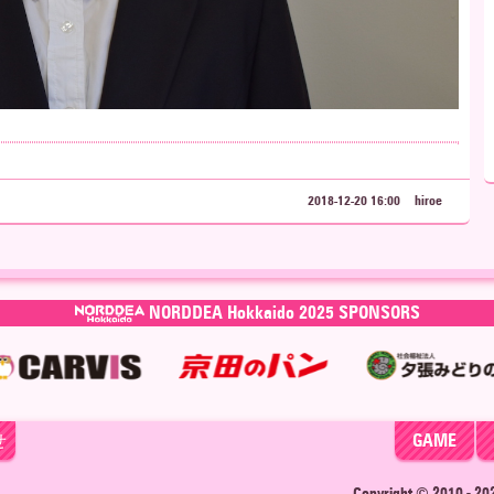
2018-12-20 16:00
hiroe
NORDDEA Hokkaido 2025 SPONSORS
せ
GAME
Copyright © 2010 - 2